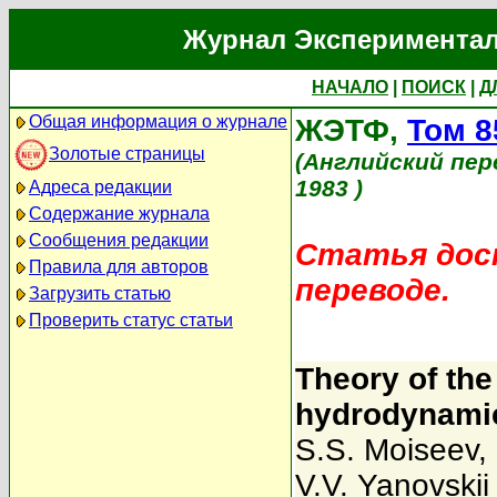
Журнал Экспериментал
НАЧАЛО
|
ПОИСК
|
Д
Общая информация о журнале
ЖЭТФ,
Том 8
Золотые страницы
(Английский пер
1983 )
Адреса редакции
Содержание журнала
Сообщения редакции
Статья дост
Правила для авторов
переводе.
Загрузить статью
Проверить статус статьи
Theory of the 
hydrodynamic
S.S. Moiseev
,
V.V. Yanovskii