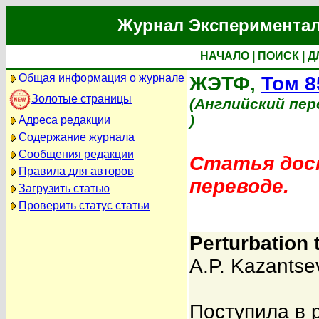
Журнал Экспериментал
НАЧАЛО
|
ПОИСК
|
Д
Общая информация о журнале
ЖЭТФ,
Том 8
Золотые страницы
(Английский пер
)
Адреса редакции
Содержание журнала
Сообщения редакции
Статья дост
Правила для авторов
переводе.
Загрузить статью
Проверить статус статьи
Perturbation 
A.P. Kazantse
Поступила в 