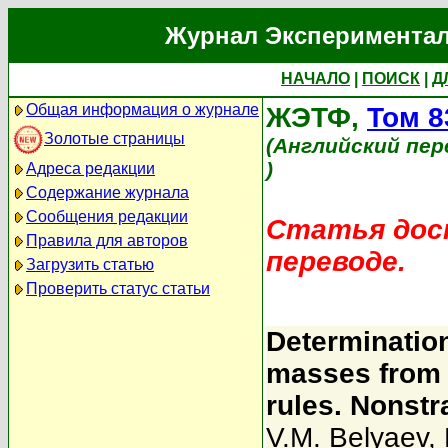
Журнал Экспериментал
НАЧАЛО
|
ПОИСК
|
Д
Общая информация о журнале
ЖЭТФ,
Том 8
Золотые страницы
(Английский пер
)
Адреса редакции
Содержание журнала
Сообщения редакции
Статья дост
Правила для авторов
переводе.
Загрузить статью
Проверить статус статьи
Determinatio
masses from
rules. Nonst
V.M. Belyaev
,