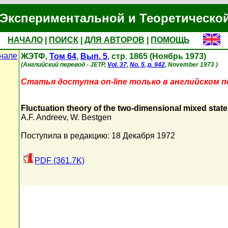
Экспериментальной и Теоретическо
НАЧАЛО
|
ПОИСК
|
ДЛЯ АВТОРОВ
|
ПОМОЩЬ
нале
ЖЭТФ,
Том 64
,
Вып. 5
, стр. 1865 (Ноябрь 1973)
(Английский перевод - JETP,
Vol. 37
,
No. 5
,
p. 942
, November 1973 )
Статья доступна on-line только в английском п
Fluctuation theory of the two-dimensional mixed stat
A.F. Andreev
,
W. Bestgen
Поступила в редакцию: 18 Декабря 1972
PDF (361.7K)