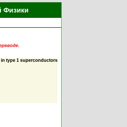
й Физики
ереводе.
e in type 1 superconductors