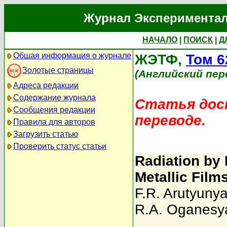
Журнал Экспериментал
НАЧАЛО
|
ПОИСК
|
Д
Общая информация о журнале
ЖЭТФ,
Том 6
Золотые страницы
(Английский пер
Адреса редакции
Содержание журнала
Статья дост
Сообщения редакции
переводе.
Правила для авторов
Загрузить статью
Проверить статус статьи
Radiation by
Metallic Film
F.R. Arutyuny
R.A. Oganesy