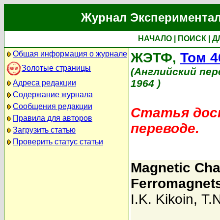
Журнал Экспериментал
НАЧАЛО
|
ПОИСК
|
Д
Общая информация о журнале
ЖЭТФ,
Том 4
Золотые страницы
(Английский пер
1964 )
Адреса редакции
Содержание журнала
Сообщения редакции
Статья дост
Правила для авторов
переводе.
Загрузить статью
Проверить статус статьи
Magnetic Cha
Ferromagnet
I.K. Kikoin
,
T.