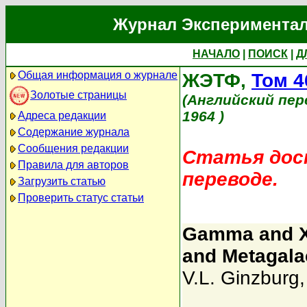
Журнал Экспериментал
НАЧАЛО
|
ПОИСК
|
Д
Общая информация о журнале
ЖЭТФ,
Том 4
Золотые страницы
(Английский пер
1964 )
Адреса редакции
Содержание журнала
Сообщения редакции
Статья дост
Правила для авторов
переводе.
Загрузить статью
Проверить статус статьи
Gamma and X-
and Metagala
V.L. Ginzburg