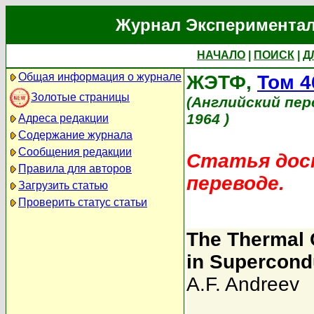
Журнал Экспериментал
НАЧАЛО
|
ПОИСК
|
Д
Общая информация о журнале
ЖЭТФ,
Том 4
Золотые страницы
(Английский пер
1964 )
Адреса редакции
Содержание журнала
Сообщения редакции
Статья дост
Правила для авторов
переводе.
Загрузить статью
Проверить статус статьи
The Thermal C
in Supercond
A.F. Andreev