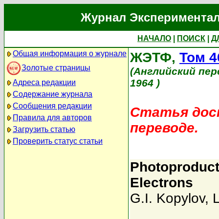
Журнал Экспериментал
НАЧАЛО
|
ПОИСК
|
Д
Общая информация о журнале
ЖЭТФ,
Том 4
Золотые страницы
(Английский пер
1964 )
Адреса редакции
Содержание журнала
Сообщения редакции
Статья дост
Правила для авторов
переводе.
Загрузить статью
Проверить статус статьи
Photoproduct
Electrons
G.I. Kopylov
,
L