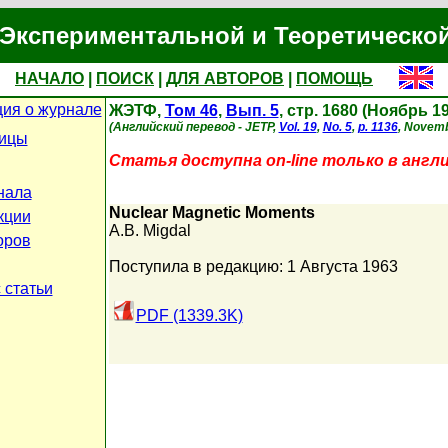
Экспериментальной и Теоретическо
НАЧАЛО
|
ПОИСК
|
ДЛЯ АВТОРОВ
|
ПОМОЩЬ
ия о журнале
ЖЭТФ,
Том 46
,
Вып. 5
, стр. 1680 (Ноябрь 1
(Английский перевод - JETP,
Vol. 19
,
No. 5
,
p. 1136
, Novemb
ницы
Статья доступна on-line только в англ
нала
Nuclear Magnetic Moments
кции
A.B. Migdal
оров
Поступила в редакцию: 1 Августа 1963
 статьи
PDF (1339.3K)