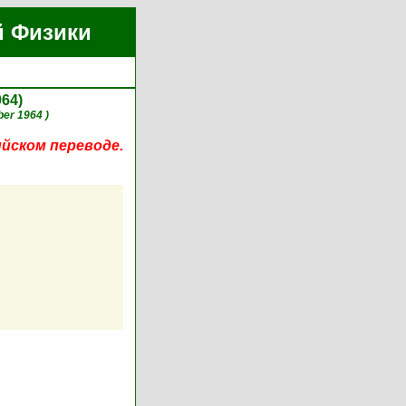
й Физики
964)
er 1964 )
ийском переводе.