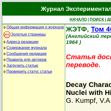
Журнал Экспериментал
НАЧАЛО
|
ПОИСК
|
Д
Общая информация о журнале
ЖЭТФ,
Том 4
Золотые страницы
(Английский пер
1964 )
Адреса редакции
Содержание журнала
Сообщения редакции
Статья дост
Правила для авторов
переводе.
Загрузить статью
Проверить статус статьи
Decay Charac
Nuclei with 
G. Kumpf
,
V.A