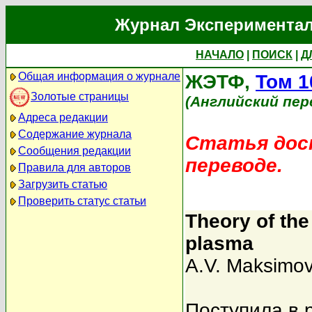
Журнал Экспериментал
НАЧАЛО
|
ПОИСК
|
Д
Общая информация о журнале
ЖЭТФ,
Том 1
Золотые страницы
(Английский пер
Адреса редакции
Содержание журнала
Статья дост
Сообщения редакции
переводе.
Правила для авторов
Загрузить статью
Проверить статус статьи
Theory of the 
plasma
A.V. Maksimo
Поступила в 