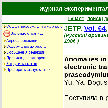
Журнал Экспериментал
НАЧАЛО
|
ПОИСК
|
Д
Общая информация о журнале
JETP,
Vol. 64
Золотые страницы
(Русский оригин
1986 )
Адреса редакции
Содержание журнала
Сообщения редакции
Anomalies in 
Правила для авторов
Загрузить статью
electronic tr
Проверить статус статьи
praseodymium
Yu. Ya. Bogusl
Поступила в 