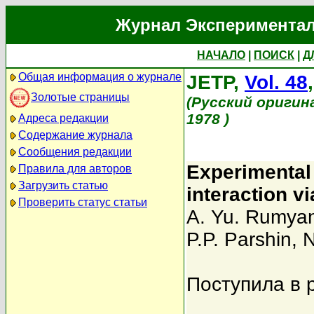
Журнал Экспериментал
НАЧАЛО
|
ПОИСК
|
Д
Общая информация о журнале
JETP,
Vol. 48
Золотые страницы
(Русский оригин
1978 )
Адреса редакции
Содержание журнала
Сообщения редакции
Experimental 
Правила для авторов
Загрузить статью
interaction v
Проверить статус статьи
A. Yu. Rumya
P.P. Parshin
,
N
Поступила в 