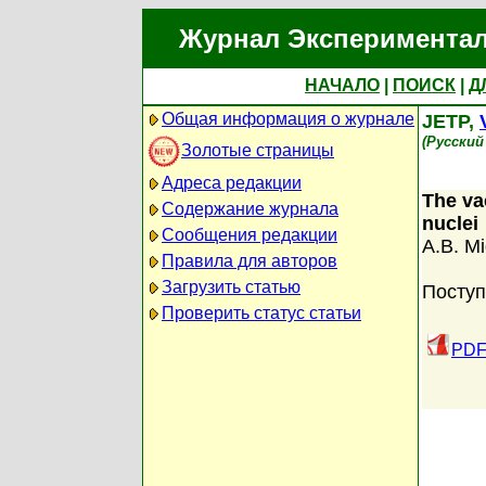
Журнал Экспериментал
НАЧАЛО
|
ПОИСК
|
Д
Общая информация о журнале
JETP,
(Русский
Золотые страницы
Адреса редакции
The va
Содержание журнала
nuclei
Сообщения редакции
A.B. Mi
Правила для авторов
Загрузить статью
Поступ
Проверить статус статьи
PDF