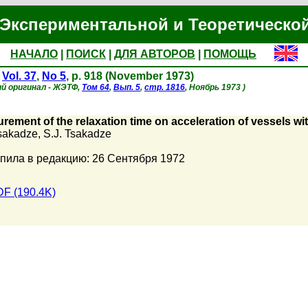
Экспериментальной и Теоретическо
НАЧАЛО
|
ПОИСК
|
ДЛЯ АВТОРОВ
|
ПОМОЩЬ
,
Vol. 37
,
No 5
, p. 918 (November 1973)
ий оригинал - ЖЭТФ,
Том 64
,
Вып. 5
,
стр. 1816
, Ноябрь 1973 )
rement of the relaxation time on acceleration of vessels with
Tsakadze
,
S.J. Tsakadze
пила в редакцию: 26 Сентября 1972
F (190.4K)