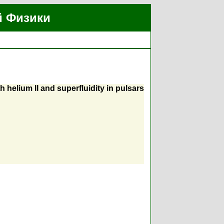
й Физики
 helium II and superfluidity in pulsars