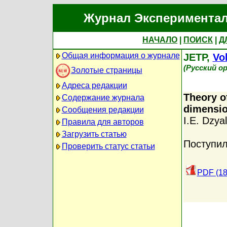
Журнал Экспериментал
НАЧАЛО
|
ПОИСК
|
Д
Общая информация о журнале
JETP,
Vol
(Русский о
Золотые страницы
Адреса редакции
Theory o
Содержание журнала
dimensio
Сообщения редакции
I.E. Dzyal
Правила для авторов
Загрузить статью
Поступил
Проверить статус статьи
PDF (18