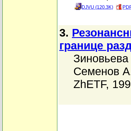
DJVU (120.3K)
PDF
3.
Резонансн
границе раз
Зиновьева 
Семенов А
ZhETF, 19