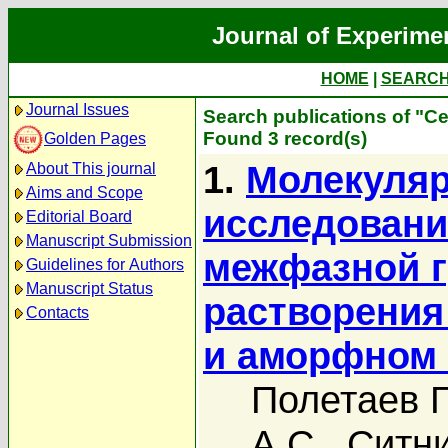
Journal of Experime
HOME
|
SEARC
Journal Issues
Search publications of "С
Found 3 record(s)
Golden Pages
1.
Молекуляр
About This journal
Aims and Scope
исследовани
Editorial Board
Manuscript Submission
межфазной г
Guidelines for Authors
Manuscript Status
растворения
Contacts
и аморфном
Полетаев Г
А.С.
,
Ситни