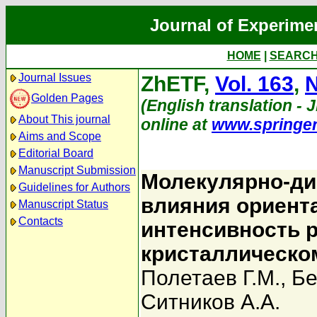
Journal of Experime
HOME
|
SEARC
Journal Issues
ZhETF,
Vol. 163
,
N
Golden Pages
(English translation - J
About This journal
online at
www.springe
Aims and Scope
Editorial Board
Manuscript Submission
Молекулярно-ди
Guidelines for Authors
влияния ориент
Manuscript Status
Contacts
интенсивность р
кристаллическо
Полетаев Г.М.
,
Бе
Ситников А.А.