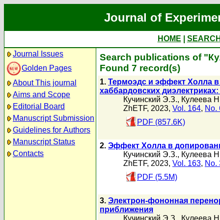
Journal of Experime
HOME
|
SEARC
Journal Issues
Search publications of "К
Found 7 record(s)
Golden Pages
1.
Термоэдс и эффект Холла в
About This journal
хаббардовских диэлектриках
Aims and Scope
Кучинский Э.З.
,
Кулеева Н
Editorial Board
ZhETF, 2023,
Vol. 164
,
No. 
Manuscript Submission
PDF (857.6K)
Guidelines for Authors
Manuscript Status
2.
Эффект Холла в допирован
Contacts
Кучинский Э.З.
,
Кулеева Н
ZhETF, 2023,
Vol. 163
,
No. 
PDF (5.5M)
3.
Электрон-фононная перенор
приближения
Кучинский Э.З.
,
Кулеева Н