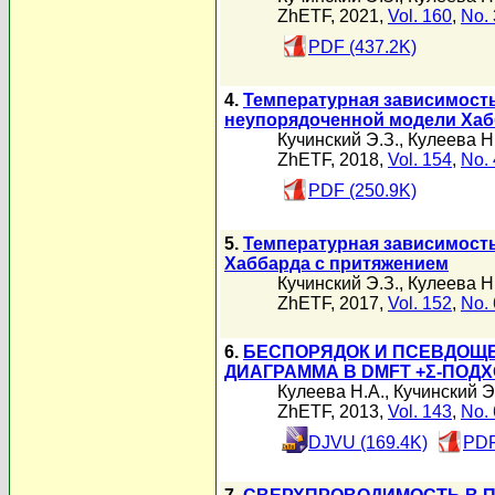
ZhETF, 2021,
Vol. 160
,
No. 
PDF (437.2K)
4.
Температурная зависимость
неупорядоченной модели Хаб
Кучинский Э.З.
,
Кулеева Н
ZhETF, 2018,
Vol. 154
,
No. 
PDF (250.9K)
5.
Температурная зависимость
Хаббарда с притяжением
Кучинский Э.З.
,
Кулеева Н
ZhETF, 2017,
Vol. 152
,
No. 
6.
БЕСПОРЯДОК И ПСЕВДОЩЕ
ДИАГРАММА В DMFT +Σ-ПОД
Кулеева Н.А.
,
Кучинский Э
ZhETF, 2013,
Vol. 143
,
No. 
DJVU (169.4K)
PDF