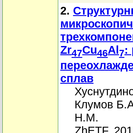
2.
Структурн
микроскопич
трехкомпоне
Zr
Cu
Al
:
47
46
7
переохлажд
сплав
Хуснутдино
Клумов Б.А
Н.М.
ZhETF, 20