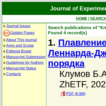
Journal of Experime
HOME
|
SEARC
Journal Issues
Search publications of "К
Found 4 record(s)
Golden Pages
1.
Плавление
About This journal
Aims and Scope
Леннарда-Дж
Editorial Board
Manuscript Submission
порядка
Guidelines for Authors
Manuscript Status
Клумов Б.А
Contacts
ZhETF, 20
PDF (6.9M)