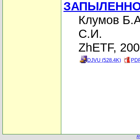
ЗАПЫЛЕННО
Клумов Б.А
С.И.
ZhETF, 20
DJVU (528.4K)
PDF
R