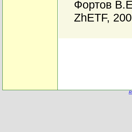
Фортов В.Е
ZhETF, 20
R