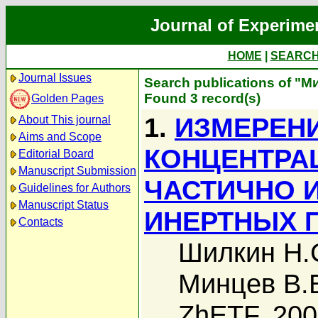
Journal of Experime
HOME
|
SEARC
Journal Issues
Search publications of "М
Found 3 record(s)
Golden Pages
1.
ИЗМЕРЕН
About This journal
Aims and Scope
КОНЦЕНТРА
Editorial Board
Manuscript Submission
ЧАСТИЧНО 
Guidelines for Authors
Manuscript Status
ИНЕРТНЫХ 
Contacts
Шилкин Н.
Минцев В.
ZhETF, 20