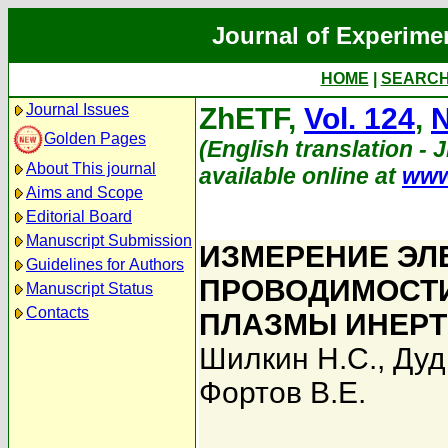
Journal of Experime
HOME
|
SEARC
Journal Issues
ZhETF,
Vol. 124
,
N
Golden Pages
(English translation - 
About This journal
available online at
www
Aims and Scope
Editorial Board
Manuscript Submission
ИЗМЕРЕНИЕ ЭЛ
Guidelines for Authors
ПРОВОДИМОСТ
Manuscript Status
Contacts
ПЛАЗМЫ ИНЕРТ
Шилкин Н.С.
,
Дуд
Фортов В.Е.