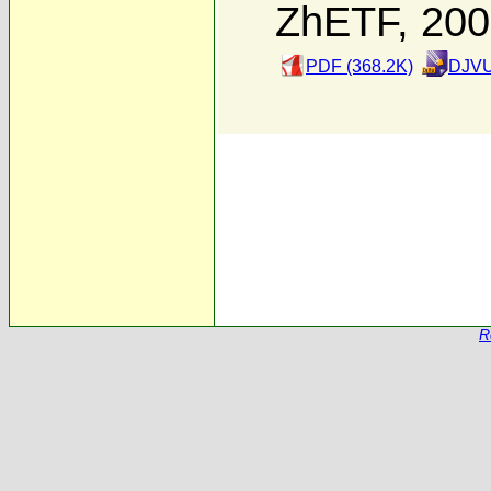
ZhETF, 20
PDF (368.2K)
DJVU
R