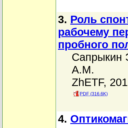
3.
Роль спон
рабочему пе
пробного по
Сапрыкин Э
А.М.
ZhETF, 20
PDF (316.6K)
4.
Оптикомаг