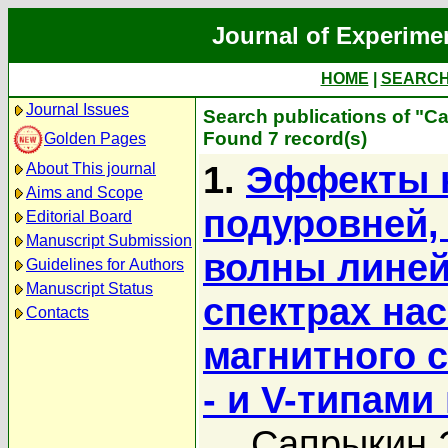
Journal of Experime
HOME
|
SEARC
Journal Issues
Search publications of "С
Found 7 record(s)
Golden Pages
1.
Эффекты к
About This journal
Aims and Scope
подуровней,
Editorial Board
Manuscript Submission
волны линей
Guidelines for Authors
Manuscript Status
спектрах на
Contacts
магнитного с
- и V-типами
Сапрыкин Э