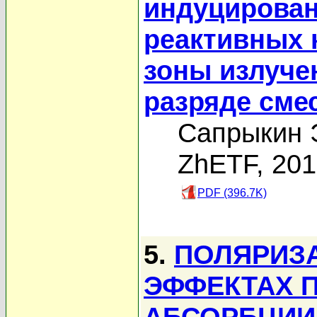
индуцирова
реактивных 
зоны излуче
разряде сме
Сапрыкин Э
ZhETF, 20
PDF (396.7K)
5.
ПОЛЯРИЗ
ЭФФЕКТАХ 
АБСОРБЦИИ