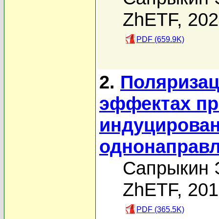
ZhETF, 20
PDF (659.9K)
2.
Поляризац
эффектах пр
индуцирова
однонаправ
Сапрыкин Э
ZhETF, 20
PDF (365.5K)