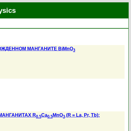
ysics
ЖДЕННОМ МАНГАНИТЕ BiMnO
3
МАНГАНИТАХ R
Ca
MnO
(R = La, Pr, Tb):
0.5
0.5
3