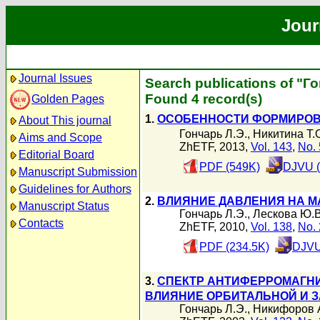
Jour
Journal Issues
Search publications of "Г
Found 4 record(s)
Golden Pages
1.
ОСОБЕННОСТИ ФОРМИРОВ
About This journal
Гончарь Л.Э.
,
Никитина Т.
Aims and Scope
ZhETF, 2013,
Vol. 143
,
No. 
Editorial Board
PDF (549K)
DJVU (
Manuscript Submission
Guidelines for Authors
2.
ВЛИЯНИЕ ДАВЛЕНИЯ НА М
Manuscript Status
Гончарь Л.Э.
,
Лескова Ю.В
Contacts
ZhETF, 2010,
Vol. 138
,
No. 
PDF (234.5K)
DJVU
3.
СПЕКТР АНТИФЕРРОМАГНИ
ВЛИЯНИЕ ОРБИТАЛЬНОЙ И З
Гончарь Л.Э.
,
Никифоров 