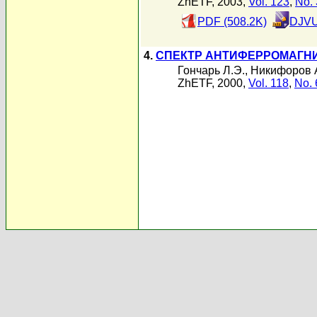
ZhETF, 2003,
Vol. 123
,
No. 
PDF (508.2K)
DJVU
4.
СПЕКТР АНТИФЕРРОМАГНИ
Гончарь Л.Э.
,
Никифоров 
ZhETF, 2000,
Vol. 118
,
No. 