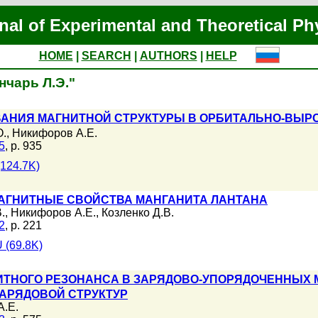
nal of Experimental and Theoretical Ph
HOME
|
SEARCH
|
AUTHORS
|
HELP
ончарь Л.Э."
АНИЯ МАГНИТНОЙ СТРУКТУРЫ В ОРБИТАЛЬНО-ВЫРО
О.
,
Никифоров А.Е.
5
, p. 935
124.7K)
АГНИТНЫЕ СВОЙСТВА МАНГАНИТА ЛАНТАНА
.
,
Никифоров А.Е.
,
Козленко Д.В.
2
, p. 221
 (69.8K)
ТНОГО РЕЗОНАНСА В ЗАРЯДОВО-УПОРЯДОЧЕННЫХ 
АРЯДОВОЙ СТРУКТУР
А.Е.