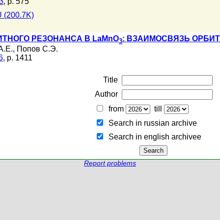
3
, p. 575
 (200.7K)
ТНОГО РЕЗОНАНСА В LaMnO
: ВЗАИМОСВЯЗЬ ОРБИ
3
А.Е.
,
Попов С.Э.
6
, p. 1411
Title
Author
from
till
Search in russian archive
Search in english archiveе
Report problems