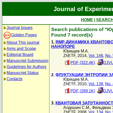
Journal of Experime
HOME
|
SEARC
Journal Issues
Search publications of "
Found 7 record(s)
Golden Pages
1.
ЯМР-ДИНАМИКА КВАНТОВО
About This journal
НАНОПОРЕ
Aims and Scope
Юрищев М.А.
Editorial Board
ZhETF, 2014,
Vol. 146
,
No. 
Manuscript Submission
PDF (322.4K)
DJVU
Guidelines for Authors
Manuscript Status
2.
ФЛУКТУАЦИИ ЭНТРОПИИ З
Contacts
Юрищев М.А.
ZhETF, 2010,
Vol. 138
,
No. 
PDF (289.1K)
DJVU
3.
КВАНТОВАЯ ЗАПУТАННОСТ
Алдошин С.М.
,
Фельдман 
ZhETF, 2008,
Vol. 134
,
No. 