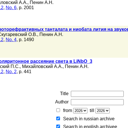
ловский А.А.
,
Пенин А.Н.
12
,
No. 6
, p. 2001
оторефрактивных танталата и ниобата лития на звуко
Скугаревский О.В.
,
Пенин А.Н.
12
,
No. 4
, p. 1490
ляритонное рассеяние света в LiNbO_3
ский П.С.
,
Михайловский А.А.
,
Пенин А.Н.
12
,
No. 2
, p. 441
Title
Author
from
till
Search in russian archive
Search in english archiveе