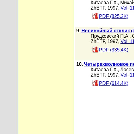
Китаева Г.Х.
,
Михай
ZhETF, 1997,
Vol. 1
PDF (825.2K)
9.
Нелинейный отклик ф
Прудковский П.А.
,
ZhETF, 1997,
Vol. 1
PDF (335.4K)
10.
Четырехволновое по
Китаева Г.Х.
,
Лосев
ZhETF, 1997,
Vol. 1
PDF (614.4K)