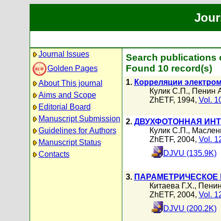
Jour
Journal Issues
Search publications 
Found 10 record(s)
Golden Pages
1.
Корреляции электром
About This journal
Кулик С.П.
,
Пенин А
Aims and Scope
ZhETF, 1994,
Vol. 1
Editorial Board
Manuscript Submission
2.
ДВУХФОТОННАЯ ИН
Guidelines for Authors
Кулик С.П.
,
Масленн
ZhETF, 2004,
Vol. 1
Manuscript Status
DJVU (135.9K)
Contacts
3.
ПАРАМЕТРИЧЕСКОЕ 
Китаева Г.Х.
,
Пенин
ZhETF, 2004,
Vol. 1
DJVU (200.2K)