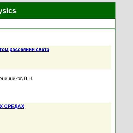
ysics
гом рассеянии света
енинников В.Н.
Х СРЕДАХ