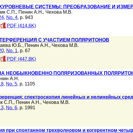
ХУРОВНЕВЫЕ СИСТЕМЫ: ПРЕОБРАЗОВАНИЕ И ИЗМЕ
ик С.П.
,
Пенин А.Н.
,
Чехова М.В.
24
,
No. 4
, p. 943
PDF (414.6K)
ТЕРФЕРЕНЦИЯ С УЧАСТИЕМ ПОЛЯРИТОНОВ
аева Ю.Б.
,
Пенин А.Н.
,
Чехова М.В.
20
,
No. 1
, p. 67
PDF (447.8K)
 НА НЕОБЫКНОВЕННО ПОЛЯРИЗОВАННЫХ ПОЛЯРИТО
нин А.Н.
18
,
No. 5
, p. 1105
еренция: спектроскопия линейных и нелинейных сре
к С.П.
,
Пенин А.Н.
,
Чехова М.В.
13
,
No. 6
, p. 1991
я при спонтанном трехволновом и когерентном четыр