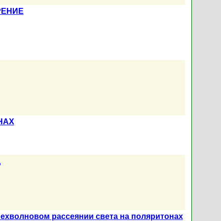
РЕНИЕ
НАХ
д
ехволновом рассеянии света на поляритонах