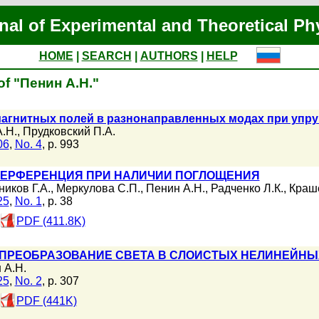
nal of Experimental and Theoretical Ph
HOME
|
SEARCH
|
AUTHORS
|
HELP
of "Пенин А.Н."
агнитных полей в разнонаправленных модах при упру
.Н.
,
Прудковский П.А.
06
,
No. 4
, p. 993
ТЕРФЕРЕНЦИЯ ПРИ НАЛИЧИИ ПОГЛОЩЕНИЯ
иков Г.А.
,
Меркулова С.П.
,
Пенин А.Н.
,
Радченко Л.К.
,
Краш
25
,
No. 1
, p. 38
PDF (411.8K)
ПРЕОБРАЗОВАНИЕ СВЕТА В СЛОИСТЫХ НЕЛИНЕЙНЫ
 А.Н.
25
,
No. 2
, p. 307
PDF (441K)