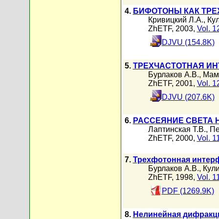
4.
БИФОТОНЫ КАК ТРЕ
Кривицкий Л.А.
,
Кул
ZhETF, 2003,
Vol. 1
DJVU (154.8K)
5.
ТРЕХЧАСТОТНАЯ ИН
Бурлаков А.В.
,
Мам
ZhETF, 2001,
Vol. 1
DJVU (207.6K)
6.
РАССЕЯНИЕ СВЕТА
Лаптинская Т.В.
,
Пе
ZhETF, 2000,
Vol. 1
7.
Трехфотонная интерф
Бурлаков А.В.
,
Кули
ZhETF, 1998,
Vol. 1
PDF (1269.9K)
8.
Нелинейная дифракци