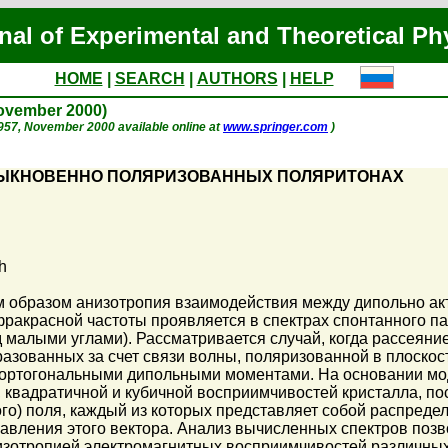
nal of Experimental and Theoretical Ph
HOME
|
SEARCH
|
AUTHORS
|
HELP
November 2000)
p. 957, November 2000 available online at
www.springer.com
)
БЫКНОВЕННО ПОЛЯРИЗОВАННЫХ ПОЛЯРИТОНАХ
h
им образом анизотропия взаимодействия между дипольно а
акрасной частоты проявляется в спектрах спонтанного па
 малыми углами). Рассматривается случай, когда рассеян
бразованных за счет связи волны, поляризованной в плоско
ортогональными дипольными моментами. На основании мод
 квадратичной и кубичной восприимчивостей кристалла, п
го) поля, каждый из которых представляет собой распредел
авления этого вектора. Анализ вычисленных спектров поз
изотропией электромагнитных восприимчивостей различных