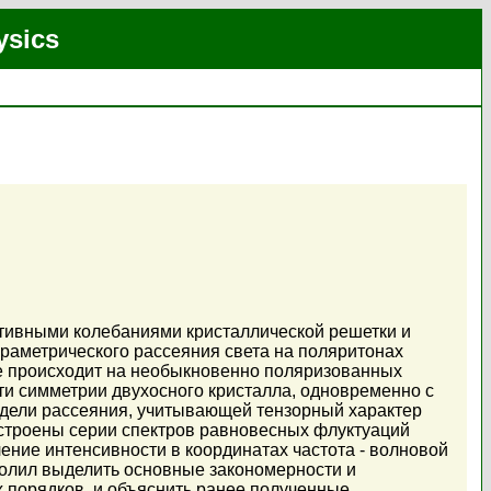
ysics
ктивными колебаниями кристаллической решетки и
раметрического рассеяния света на поляритонах
ие происходит на необыкновенно поляризованных
сти симметрии двухосного кристалла, одновременно с
ели рассеяния, учитывающей тензорный характер
остроены серии спектров равновесных флуктуаций
ение интенсивности в координатах частота - волновой
волил выделить основные закономерности и
 порядков, и объяснить ранее полученные