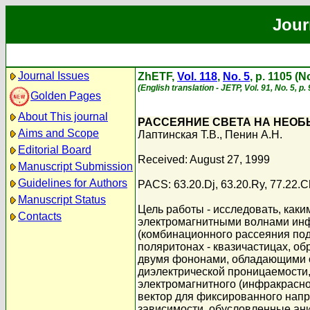
Jour
Journal Issues
ZhETF,
Vol. 118
,
No. 5
, p. 1105 (
(English translation - JETP, Vol. 91, No. 5, 
Golden Pages
About This journal
РАССЕЯНИЕ СВЕТА НА НЕО
Aims and Scope
Лаптинская Т.В.
,
Пенин А.Н.
Editorial Board
Received: August 27, 1999
Manuscript Submission
Guidelines for Authors
PACS: 63.20.Dj, 63.20.Ry, 77.22.C
Manuscript Status
Цель работы - исследовать, как
Contacts
электромагнитными волнами инфр
(комбинационного рассеяния под
поляритонах - квазичастицах, о
двумя фононами, обладающими 
диэлектрической проницаемости,
электромагнитного (инфракрасно
вектор для фиксированного напр
зависимости, обусловленные ан