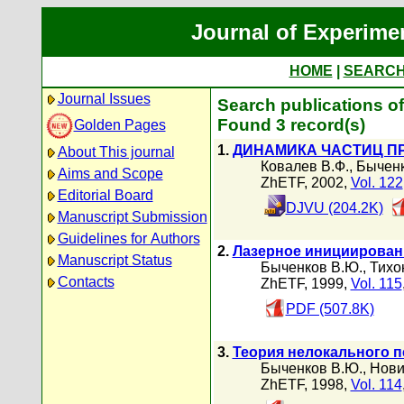
Journal of Experime
HOME
|
SEARC
Journal Issues
Search publications of
Found 3 record(s)
Golden Pages
1.
ДИНАМИКА ЧАСТИЦ П
About This journal
Ковалев В.Ф.
,
Быченк
Aims and Scope
ZhETF, 2002,
Vol. 122
Editorial Board
DJVU (204.2K)
Manuscript Submission
Guidelines for Authors
2.
Лазерное инициирован
Manuscript Status
Быченков В.Ю.
,
Тихон
Contacts
ZhETF, 1999,
Vol. 115
PDF (507.8K)
3.
Теория нелокального 
Быченков В.Ю.
,
Нови
ZhETF, 1998,
Vol. 114