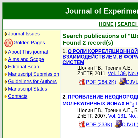
Journal of Experime
HOME
|
SEARC
Journal Issues
Search publications of "Ш
Found 2 record(s)
Golden Pages
1.
О РОЛИ КОРРЕЛЯЦИОННОЙ
About This journal
ВЗАИМОДЕЙСТВИЕМ, В ФОР
Aims and Scope
СИСТЕМ
Editorial Board
Шолин Г.В.
,
Тренин А.Е.
ZhETF, 2011,
Vol. 139
,
No. 
Manuscript Submission
Guidelines for Authors
PDF (284.2K)
DJVU
Manuscript Status
Contacts
2.
ПРОЯВЛЕНИЕ НЕОДНОРОДН
+
МОЛЕКУЛЯРНЫХ ИОНАХ H
П
2
Шолин Г.В.
,
Тренин А.Е.
,
Б
ZhETF, 2007,
Vol. 131
,
No. 
PDF (333K)
DJVU (