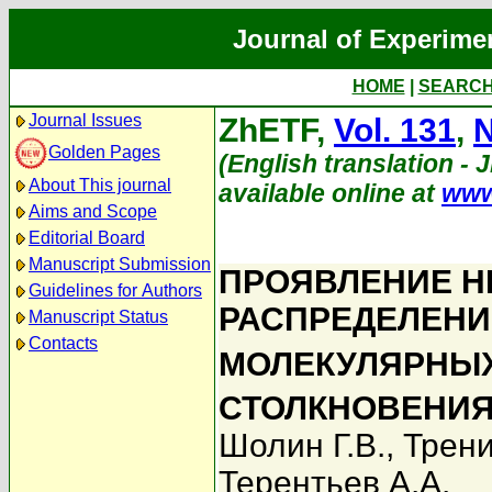
Journal of Experime
HOME
|
SEARC
Journal Issues
ZhETF,
Vol. 131
,
N
Golden Pages
(English translation - 
About This journal
available online at
www
Aims and Scope
Editorial Board
Manuscript Submission
ПРОЯВЛЕНИЕ Н
Guidelines for Authors
РАСПРЕДЕЛЕНИ
Manuscript Status
Contacts
МОЛЕКУЛЯРНЫХ
СТОЛКНОВЕНИ
Шолин Г.В.
,
Трени
Терентьев А.А.