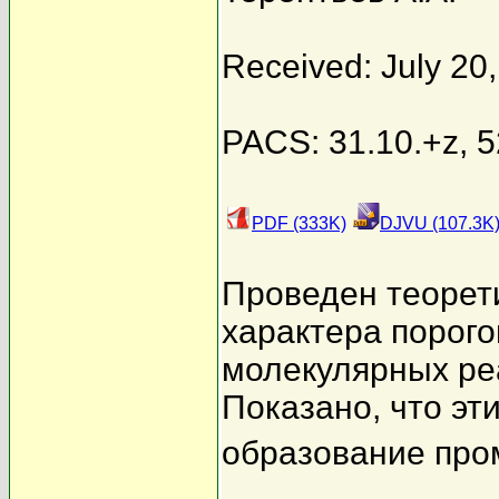
Received: July 20
PACS: 31.10.+z, 5
PDF (333K)
DJVU (107.3K
Проведен теорет
характера порого
молекулярных р
Показано, что эт
образование про