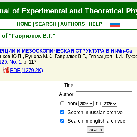
nal of Experimental and Theoretical Ph
HOME
|
SEARCH
|
AUTHORS
|
HELP
 of "Гаврилюк В.Г."
ЦИИ И МЕЗОСКОПИЧЕСКАЯ СТРУКТУРА В Ni-Mn-Ga
нков Ю.П.
,
Рунова М.К.
,
Гаврилюк В.Г.
,
Главацкая Н.И.
,
Гукас
 129
,
No. 1
, p. 117
)
PDF (1279.2K)
Title
Author
from
till
Search in russian archive
Search in english archiveе