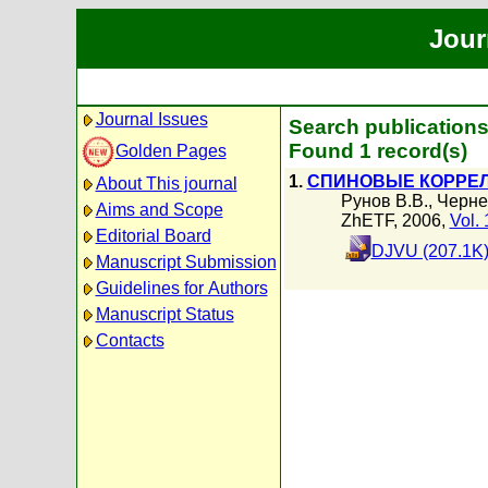
Jour
Journal Issues
Search publications
Found 1 record(s)
Golden Pages
1.
СПИНОВЫЕ КОРРЕЛЯ
About This journal
Рунов В.В.
,
Черне
Aims and Scope
ZhETF, 2006,
Vol.
Editorial Board
DJVU (207.1K
Manuscript Submission
Guidelines for Authors
Manuscript Status
Contacts