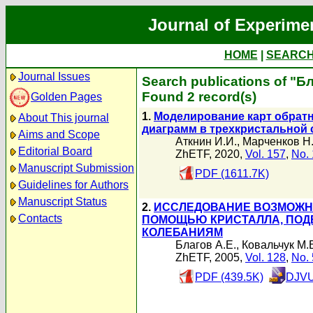
Journal of Experime
HOME
|
SEARC
Journal Issues
Search publications of "Б
Found 2 record(s)
Golden Pages
1.
Моделирование карт обратн
About This journal
диаграмм в трехкристальной 
Aims and Scope
Аткнин И.И.
,
Марченков Н.
Editorial Board
ZhETF, 2020,
Vol. 157
,
No. 
Manuscript Submission
PDF (1611.7K)
Guidelines for Authors
Manuscript Status
2.
ИССЛЕДОВАНИЕ ВОЗМОЖН
Contacts
ПОМОЩЬЮ КРИСТАЛЛА, ПОД
КОЛЕБАНИЯМ
Благов А.Е.
,
Ковальчук М.
ZhETF, 2005,
Vol. 128
,
No. 
PDF (439.5K)
DJVU