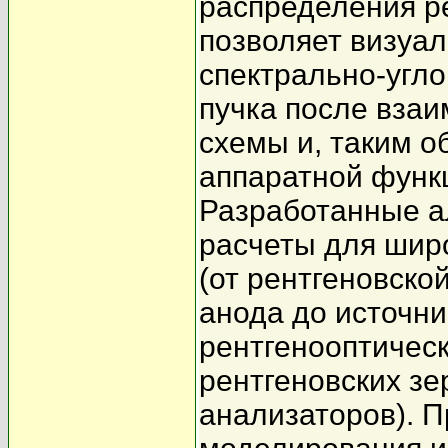
распределения ре
позволяет визуа
спектрально-угло
пучка после вза
схемы и, таким о
аппаратной функ
Разработанные а
расчеты для широ
(от рентгеновско
анода до источни
рентгенооптичес
рентгеновских з
анализаторов). 