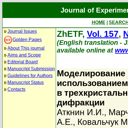
Journal of Experime
HOME
|
SEARC
Journal Issues
ZhETF,
Vol. 157
,
N
Golden Pages
(English translation - J
About This journal
available online at
www
Aims and Scope
Editorial Board
Manuscript Submission
Моделирование 
Guidelines for Authors
использованием
Manuscript Status
Contacts
в трехкристальн
дифракции
Аткнин И.И.
,
Марч
А.Е.
,
Ковальчук М