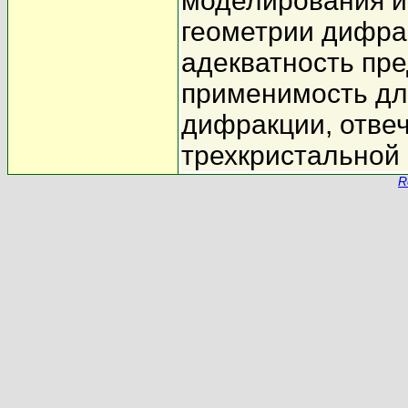
моделирования и
геометрии дифра
адекватность пре
применимость дл
дифракции, отве
трехкристальной 
R