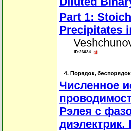
Diluted Binar
Part 1: Stoic
Precipitates i
Veshchuno
ID:26034
4. Порядок, беспорядо
Численное и
проводимост
Рэлея с фаз
диэлектрик.