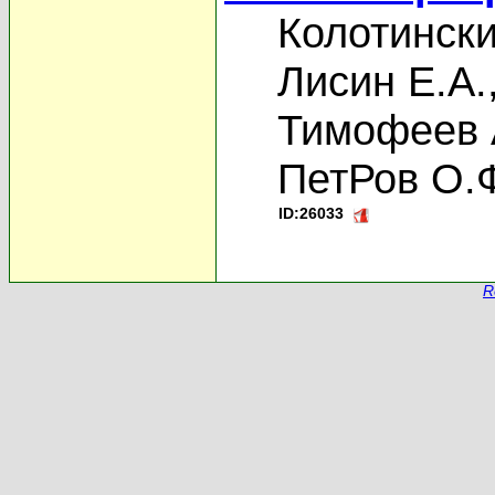
Колотински
Лисин Е.А.
Тимофеев 
ПетРов О.
ID:26033
R