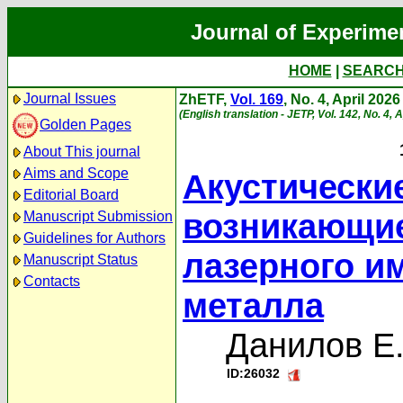
Journal of Experime
HOME
|
SEARC
Journal Issues
ZhETF,
Vol. 169
, No. 4, April 2026
(English translation - JETP, Vol. 142, No. 4, 
Golden Pages
About This journal
Aims and Scope
Акустически
Editorial Board
возникающие
Manuscript Submission
Guidelines for Authors
лазерного и
Manuscript Status
Contacts
металла
Данилов Е.
ID:26032