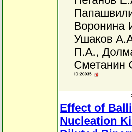
Папашвили
Воронина 
Ушаков А.А
П.А.
,
Долма
Сметанин 
ID:26035
Effect of Ball
Nucleation Ki