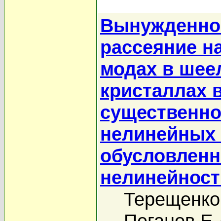
Вынужденно
рассеяние н
модах в ше
кристаллах 
существенно
нелинейных
обусловленн
нелинейнос
Терещенко
Пеганов Е.