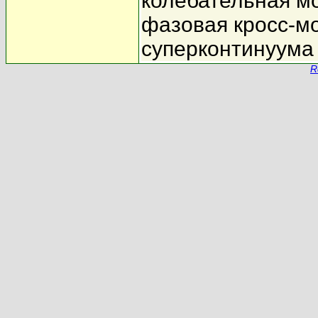
колебательная м
фазовая кросс-м
суперконтинуума
R