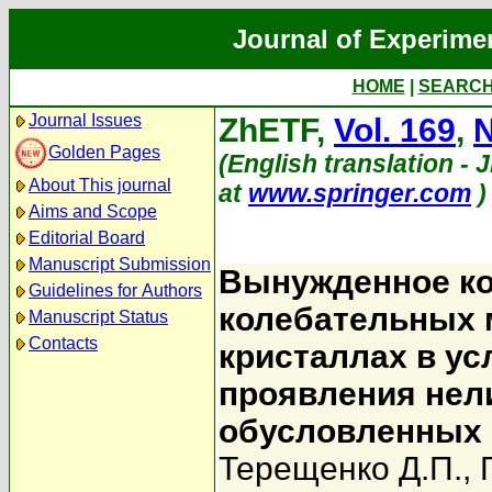
Journal of Experime
HOME
|
SEARC
Journal Issues
ZhETF,
Vol. 169
,
N
Golden Pages
(English translation - J
About This journal
at
www.springer.com
)
Aims and Scope
Editorial Board
Manuscript Submission
Вынужденное ко
Guidelines for Authors
колебательных 
Manuscript Status
Contacts
кристаллах в у
проявления нел
обусловленных 
Терещенко Д.П.
,