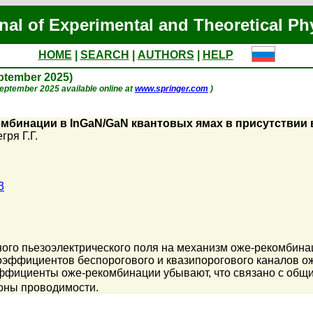
nal of Experimental and Theoretical Ph
HOME
|
SEARCH
|
AUTHORS
|
HELP
eptember 2025)
 September 2025 available online at
www.springer.com
)
мбинации в InGaN/GaN квантовых ямах в присутствии 
гря Г.Г.
3
ого пьезоэлектрического поля на механизм оже-рекомбина
эффициентов беспорогового и квазипорогового каналов ож
ффициенты оже-рекомбинации убывают, что связано с общ
оны проводимости.