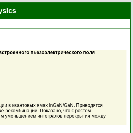
ysics
встроенного пьезоэлектрического поля
ции в квантовых ямах InGaN/GaN. Приводятся
е-рекомбинации. Показано, что с ростом
им уменьшением интегралов перекрытия между