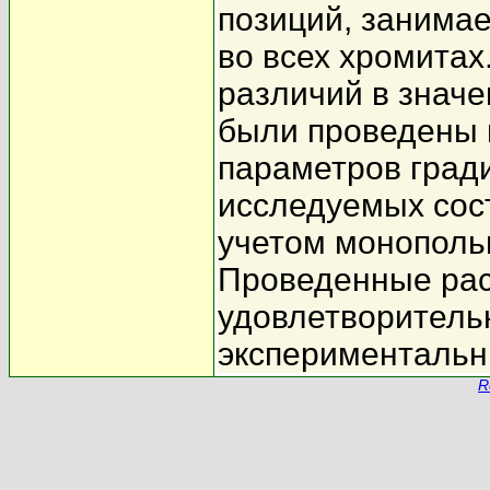
позиций, занима
во всех хромита
различий в знач
были проведены 
параметров гради
исследуемых сос
учетом монополь
Проведенные рас
удовлетворительн
эксперименталь
R