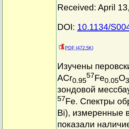
Received: April 13
DOI:
10.1134/S00
PDF (472.5K)
Изучены перовск
57
ACr
Fe
O
0.95
0.05
зондовой мессбау
57
Fe. Спектры об
Bi), измеренные
показали наличи