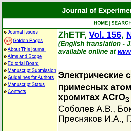
Journal of Experime
HOME
|
SEARC
Journal Issues
ZhETF,
Vol. 156
,
N
Golden Pages
(English translation - 
About This journal
available online at
www
Aims and Scope
Editorial Board
Manuscript Submission
Электрические 
Guidelines for Authors
Manuscript Status
примесных ато
Contacts
хромитах ACrO
3
Соболев А.В.
,
Бок
Пресняков И.А.
,
Г