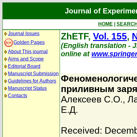
Journal of Experime
HOME
|
SEARC
Journal Issues
ZhETF,
Vol. 155
,
N
Golden Pages
(English translation - 
About This journal
online at
www.springe
Aims and Scope
Editorial Board
Manuscript Submission
Феноменологиче
Guidelines for Authors
приливным зар
Manuscript Status
Contacts
Алексеев С.О.
,
Л
Е.Д.
Received: Decemb