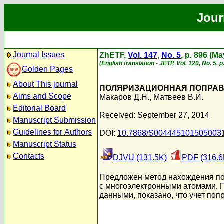
Jour
Journal Issues
ZhETF,
Vol. 147
,
No. 5
, p. 896 (M
(English translation - JETP, Vol. 120, No. 5, 
Golden Pages
About This journal
ПОЛЯРИЗАЦИОННАЯ ПОПРАВ
Aims and Scope
Макаров Д.Н.
,
Матвеев В.И.
Editorial Board
Received: September 27, 2014
Manuscript Submission
Guidelines for Authors
DOI:
10.7868/S004445101505003
Manuscript Status
Contacts
DJVU (131.5K)
PDF (316.6
Предложен метод нахождения по
с многоэлектронными атомами. 
данными, показано, что учет поп