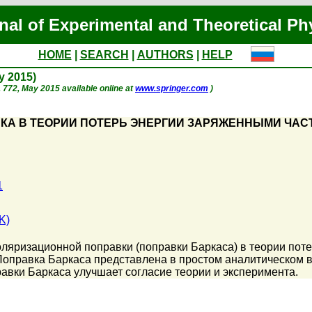
nal of Experimental and Theoretical Ph
HOME
|
SEARCH
|
AUTHORS
|
HELP
ay 2015)
p. 772, May 2015 available online at
www.springer.com
)
КА В ТЕОРИИ ПОТЕРЬ ЭНЕРГИИ ЗАРЯЖЕННЫМИ ЧА
1
K)
ляризационной поправки (поправки Баркаса) в теории пот
Поправка Баркаса представлена в простом аналитическом 
равки Баркаса улучшает согласие теории и эксперимента.