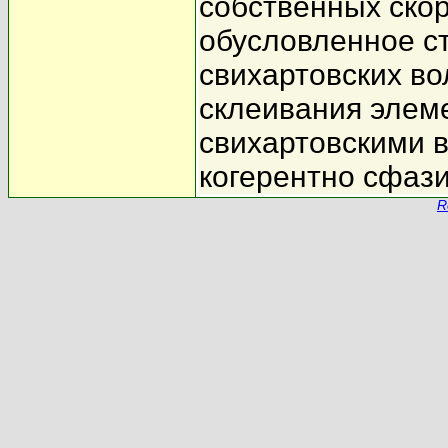
собственных ско
обусловленное с
свихартовских во
склеивания элем
свихартовскими 
когерентно сфаз
R