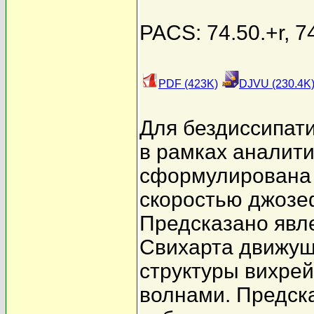
PACS: 74.50.+r, 7
PDF (423K)
DJVU (230.4K
Для бездиссипат
в рамках аналит
сформулирована 
скоростью джозе
Предсказано явле
Свихарта движущ
структуры вихре
волнами. Предск