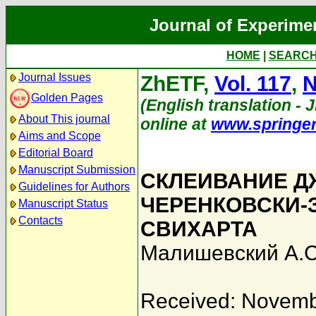
Journal of Experime
HOME
|
SEARC
Journal Issues
ZhETF,
Vol. 117
,
N
Golden Pages
(English translation - J
About This journal
online at
www.springe
Aims and Scope
Editorial Board
Manuscript Submission
СКЛЕИВАНИЕ Д
Guidelines for Authors
ЧЕРЕНКОВСКИ-
Manuscript Status
Contacts
СВИХАРТА
Малишевский А.С
Received: Novemb