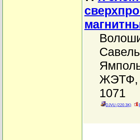
сверхпро
магнитны
Волоши
Савель
Ямполь
ЖЭТФ, 
1071
DJVU (220.3K)