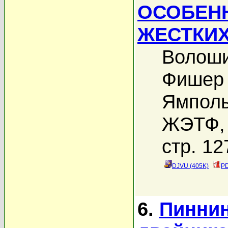
ОСОБЕН
ЖЕСТКИ
Волоши
Фишер 
Ямполь
ЖЭТФ, 
стр. 12
DJVU (405K)
PD
6.
Пиннин