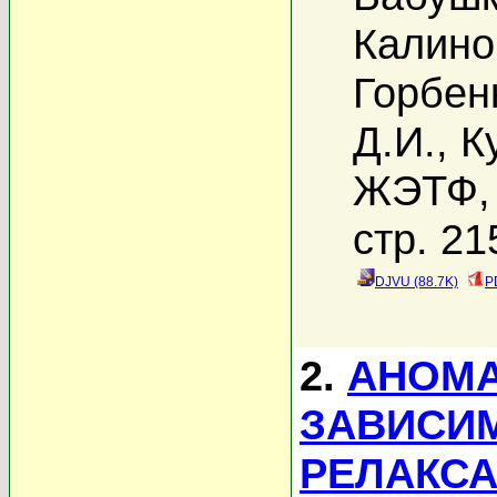
Калино
Горбен
Д.И.
,
К
ЖЭТФ, 
стр. 21
DJVU (88.7K)
P
2.
АНОМА
ЗАВИСИ
РЕЛАКСА