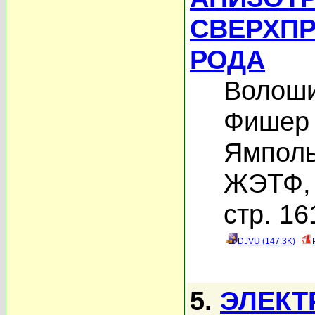
СВЕРХП
РОДА
Волоши
Фишер 
Ямполь
ЖЭТФ, 
стр. 16
DJVU (147.3K)
5.
ЭЛЕКТ