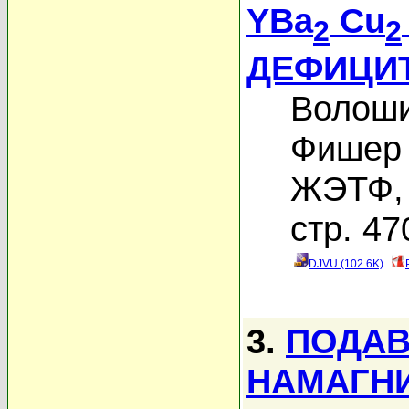
YBa
Cu
2
2
ДЕФИЦИ
Волоши
Фишер 
ЖЭТФ, 
стр. 47
DJVU (102.6K)
3.
ПОДАВ
НАМАГН