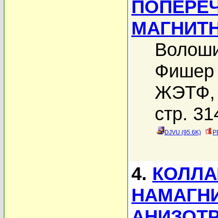
ПОПЕРЕ
МАГНИТ
Волоши
Фишер 
ЖЭТФ, 
стр. 31
DJVU (95.6K)
P
4.
КОЛЛА
НАМАГН
АНИЗОТ