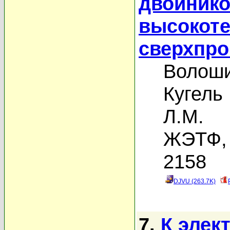
двойнико
высокот
сверхпр
Волоши
Кугель 
Л.М.
ЖЭТФ, 
2158
DJVU (263.7K)
7.
К элек