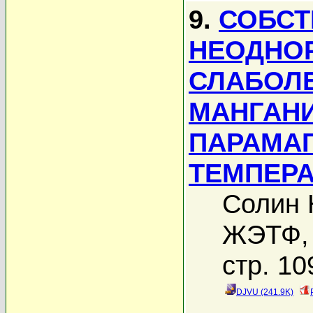
9.
СОБС
НЕОДНО
СЛАБОЛ
МАНГАНИ
ПАРАМА
ТЕМПЕРА
Солин 
ЖЭТФ, 
стр. 10
DJVU (241.9K)