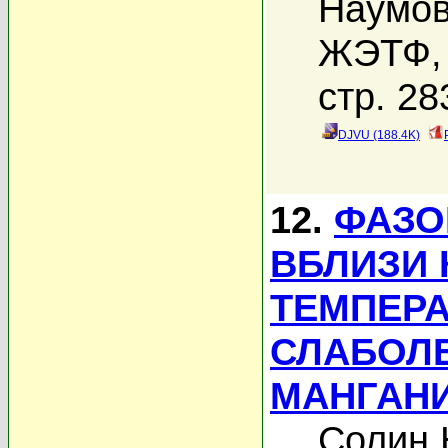
Наумов
ЖЭТФ, 
стр. 28
DJVU (188.4K)
12.
ФАЗО
ВБЛИЗИ
ТЕМПЕРА
СЛАБОЛ
МАНГАНИ
Солин 