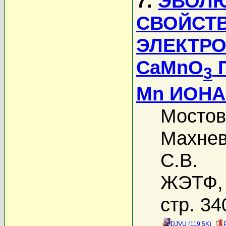
7.
ЭВОЛЮ
СВОЙСТВ
ЭЛЕКТР
CaMnO
П
3
Mn ИОНА
Мостов
Махнев
С.В.
ЖЭТФ, 
стр. 34
DJVU (119.5K)