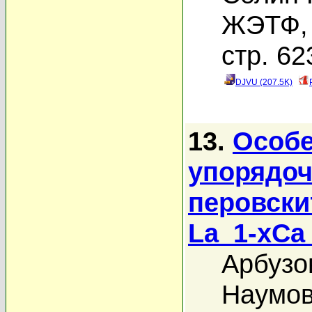
ЖЭТФ, 
стр. 62
DJVU (207.5K)
13.
Особе
упорядоч
перовски
La_1-xC
Арбузо
Наумов