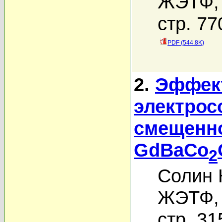
ЖЭТФ, 
стр. 77
PDF (544.8K)
2.
Эффект
электрос
смещенно
GdBaCo
2
Солин 
ЖЭТФ, 
стр. 31