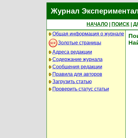
Журнал Экспериментал
НАЧАЛО
|
ПОИСК
|
Д
Общая информация о журнале
По
На
Золотые страницы
Адреса редакции
Содержание журнала
Сообщения редакции
Правила для авторов
Загрузить статью
Проверить статус статьи