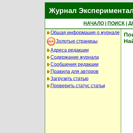
Журнал Экспериментал
НАЧАЛО
|
ПОИСК
|
Д
Общая информация о журнале
По
На
Золотые страницы
Адреса редакции
Содержание журнала
Сообщения редакции
Правила для авторов
Загрузить статью
Проверить статус статьи