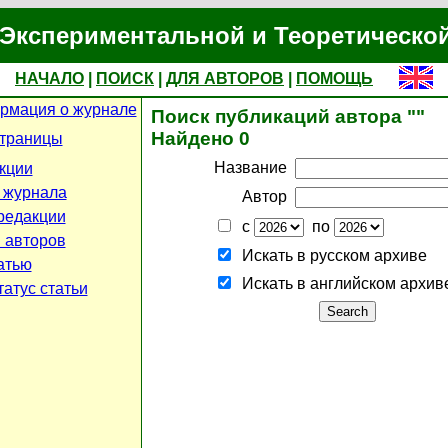
Экспериментальной и Теоретическо
НАЧАЛО
|
ПОИСК
|
ДЛЯ АВТОРОВ
|
ПОМОЩЬ
рмация о журнале
Поиск публикаций автора ""
Найдено 0
страницы
Название
кции
 журнала
Автор
редакции
с
по
 авторов
Искать в русском архиве
атью
Искать в английском архив
атус статьи