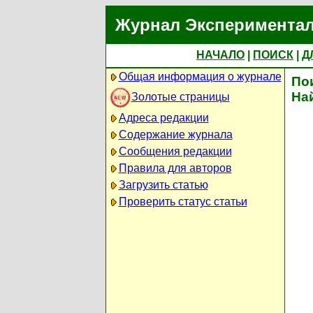
Журнал Экспериментал
НАЧАЛО
|
ПОИСК
|
Д
Общая информация о журнале
По
На
Золотые страницы
Адреса редакции
Содержание журнала
Сообщения редакции
Правила для авторов
Загрузить статью
Проверить статус статьи