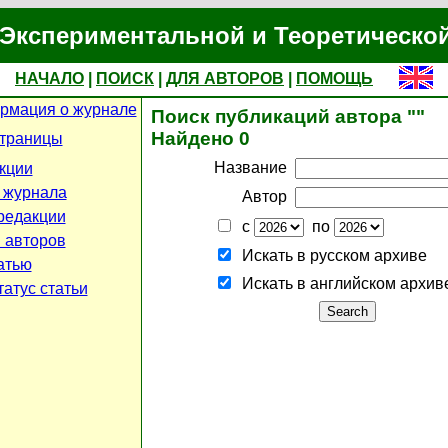
Экспериментальной и Теоретическо
НАЧАЛО
|
ПОИСК
|
ДЛЯ АВТОРОВ
|
ПОМОЩЬ
рмация о журнале
Поиск публикаций автора ""
Найдено 0
страницы
Название
кции
 журнала
Автор
редакции
с
по
 авторов
Искать в русском архиве
атью
Искать в английском архив
атус статьи