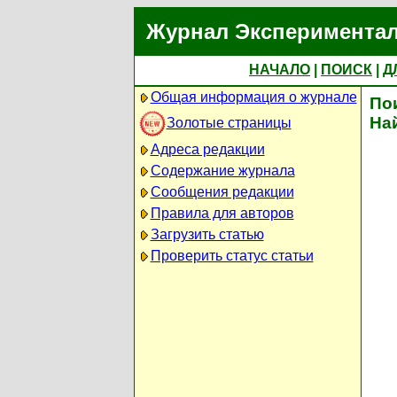
Журнал Экспериментал
НАЧАЛО
|
ПОИСК
|
Д
Общая информация о журнале
По
На
Золотые страницы
Адреса редакции
Содержание журнала
Сообщения редакции
Правила для авторов
Загрузить статью
Проверить статус статьи