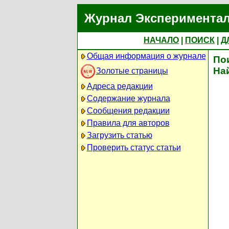
Журнал Экспериментал
НАЧАЛО
|
ПОИСК
|
Д
Общая информация о журнале
По
На
Золотые страницы
Адреса редакции
Содержание журнала
Сообщения редакции
Правила для авторов
Загрузить статью
Проверить статус статьи